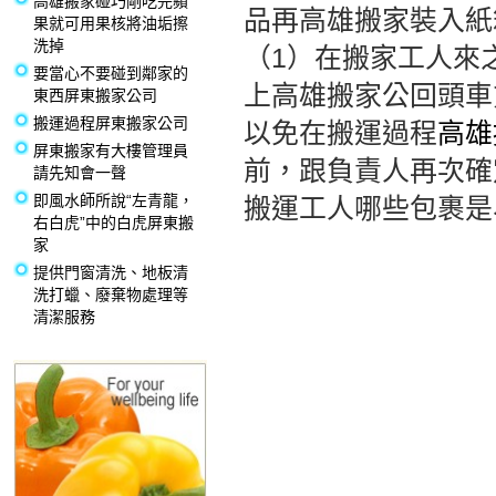
高雄搬家碰巧剛吃完蘋
品再高雄搬家裝入紙
果就可用果核將油垢擦
洗掉
（1）在搬家工人來
要當心不要碰到鄰家的
上高雄搬家公回頭車
東西屏東搬家公司
搬運過程屏東搬家公司
以免在搬運過程
高雄
屏東搬家有大樓管理員
前，跟負責人再次確
請先知會一聲
即風水師所說“左青龍，
搬運工人哪些包裹是
右白虎”中的白虎屏東搬
家
提供門窗清洗、地板清
洗打蠟、廢棄物處理等
清潔服務