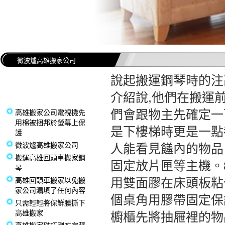
微波爐高雄搬家公司
說起搬運鋼琴時的注
介紹說,他們在搬運
們會跟物主先確定一
高雄搬家公司電視機先
用棉被捆邦於螢幕上保
是下樓梯時更是一點
護
微波爐高雄搬家公司
人能看見饈內的物品
搬運高雄回頭車搬家鋼
固定放片匣等主機。
琴
用雙面膠在床頭板粘
高雄回頭車搬家以免搬
家公司漏填了任何內容
個桌角用膠帶固定保
只需輕輕將保鮮膜撕下
高雄搬家
櫥櫃先將抽屜裡的物