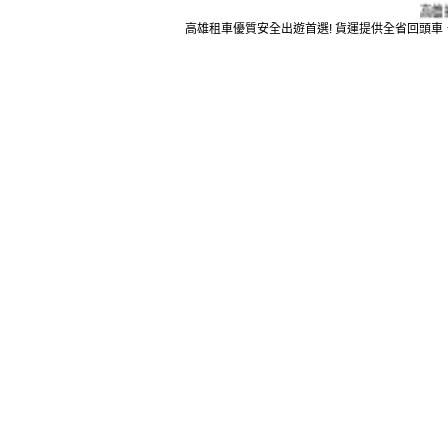
高雄搬家
高雄租車優質安全出遊首選!
貨運
提供全省回頭車