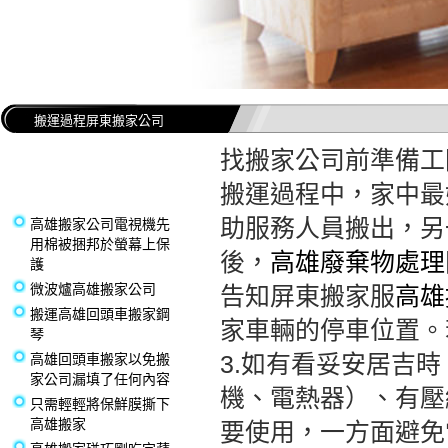
搬運過程屏東搬家公司
找搬家公司前準備工
搬運過程中，家中最
助服務人員搬出，另
高雄搬家公司電視機先
用棉被捆邦於螢幕上保
後，
高雄廢棄物處理
護
微波爐高雄搬家公司
告知屏東搬家服
高雄
搬運高雄回頭車搬家鋼
家車輛的停車位置。
琴
3.如有看妥安居吉
高雄回頭車搬家以免搬
家公司漏填了任何內容
機、電熱器）、有壓
只需輕輕將保鮮膜撕下
高雄搬家
要使用，一方面避免