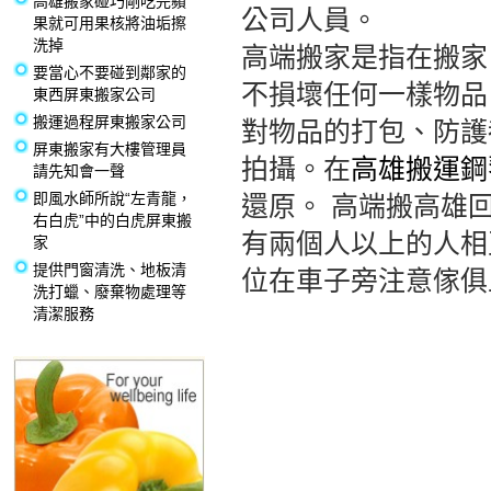
高雄搬家碰巧剛吃完蘋
公司人員。
果就可用果核將油垢擦
洗掉
高端搬家是指在搬家
要當心不要碰到鄰家的
不損壞任何一樣物品
東西屏東搬家公司
搬運過程屏東搬家公司
對物品的打包、防護
屏東搬家有大樓管理員
拍攝。在
高雄搬運鋼
請先知會一聲
即風水師所說“左青龍，
還原。 高端搬高雄
右白虎”中的白虎屏東搬
有兩個人以上的人相
家
提供門窗清洗、地板清
位在車子旁注意傢俱
洗打蠟、廢棄物處理等
清潔服務